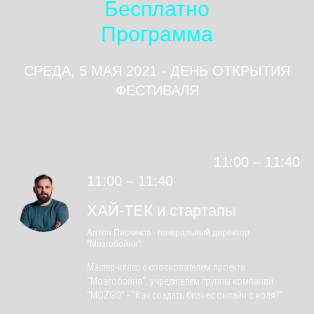
Бесплатно
Программа
СРЕДА, 5 МАЯ 2021 - ДЕНЬ ОТКРЫТИЯ
ФЕСТИВАЛЯ
11:00 – 11:40
11:00 – 11:40
ХАЙ-ТЕК и стартапы
Антон Писчиков - генеральный директор
"Мозгобойня"
Мастер-класс с сооснователем проекта
"Мозгобойня", учредителем группы компаний
"MOZGO" - "Как создать бизнес онлайн с ноля?"