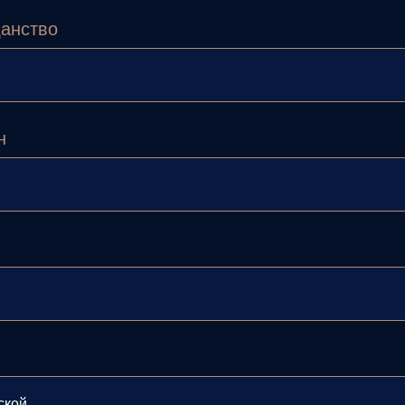
анство
н