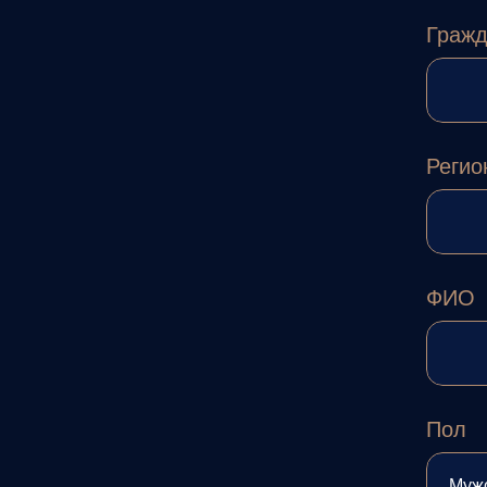
Гражд
Регио
ФИО
Пол