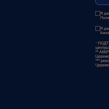
Я да
Поли
Я да
Кино
* ПОДТ
центры
** АКК
Церем
*** ре
Церем