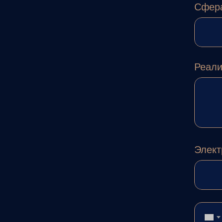
Сфера
Реали
Элект