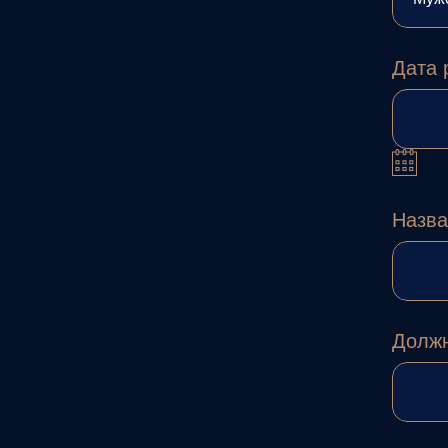
Дата 
Назва
Должн