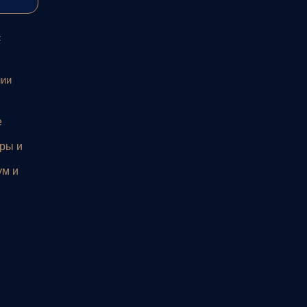
с
нии
е
ры и
ум и